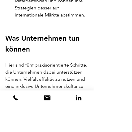
Mitarbeitenden und können ihre 
Strategien besser auf 
internationale Märkte abstimmen.
Was Unternehmen tun 
können
Hier sind fünf praxisorientierte Schritte, 
die Unternehmen dabei unterstützen 
können, Vielfalt effektiv zu nutzen und 
eine inklusive Unternehmenskultur zu 
fördern (lies 
Erfolgsfaktor kulturelle 
Diversität und faire Teilhabe. Wie 
deutsche Unternehmen jetzt aufholen 
können
)
.
Vielfalt strategisch verankern: 